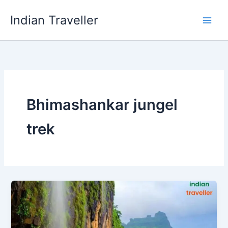
Skip
Indian Traveller
to
content
Bhimashankar jungel
trek