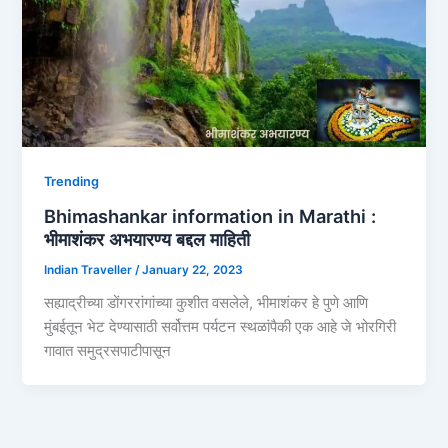
Trending
Bhimashankar information in Marathi :
भीमाशंकर अभयारण्य बद्दल माहिती
Indian Traveller
/
January 22, 2023
सह्याद्रीच्या डोंगररांगांच्या कुशीत वसलेले, भीमाशंकर हे पुणे आणि
मुंबईतून भेट देण्यासाठी सर्वोत्तम पर्यटन स्थळांपैकी एक आहे जे भोरगिरी
गावात समुद्रसपाटीपासून