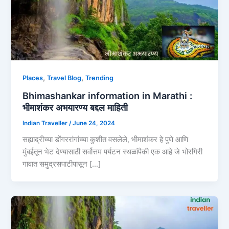
,
,
Places
Travel Blog
Trending
Bhimashankar information in Marathi :
भीमाशंकर अभयारण्य बद्दल माहिती
Indian Traveller
/
June 24, 2024
सह्याद्रीच्या डोंगररांगांच्या कुशीत वसलेले, भीमाशंकर हे पुणे आणि
मुंबईतून भेट देण्यासाठी सर्वोत्तम पर्यटन स्थळांपैकी एक आहे जे भोरगिरी
गावात समुद्रसपाटीपासून […]