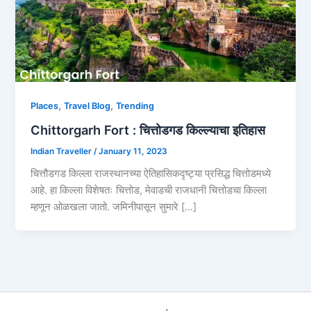
,
,
Places
Travel Blog
Trending
Chittorgarh Fort : चित्तोडगड किल्ल्याचा इतिहास
Indian Traveller
/
January 11, 2023
चित्तौडगड किल्ला राजस्थानच्या ऐतिहासिकदृष्ट्या प्रसिद्ध चित्तोडमध्ये
आहे. हा किल्ला विशेषतः चित्तोड, मेवाडची राजधानी चित्तोडचा किल्ला
म्हणून ओळखला जातो. जमिनीपासून सुमारे […]