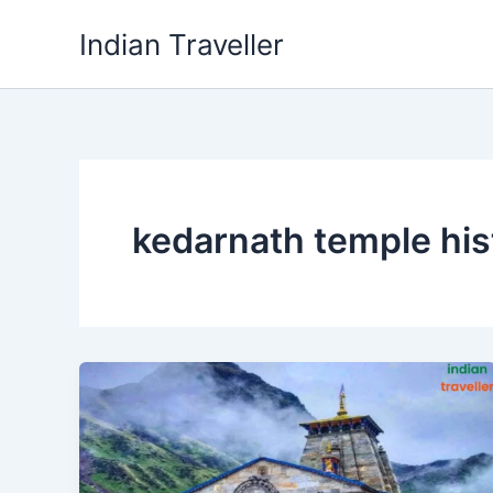
Skip
Indian Traveller
to
content
kedarnath temple hist