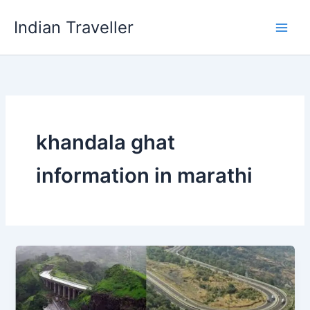
Skip
Indian Traveller
to
content
khandala ghat
information in marathi