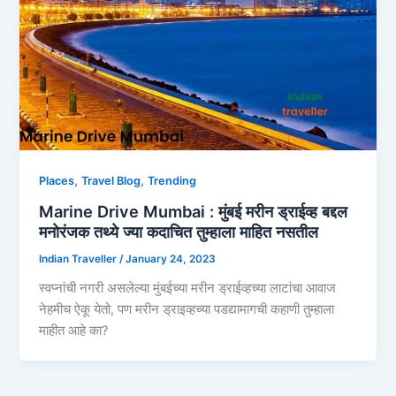
,
,
Places
Travel Blog
Trending
Marine Drive Mumbai : मुंबई मरीन ड्राईव्ह बद्दल
मनोरंजक तथ्ये ज्या कदाचित तुम्हाला माहित नसतील
Indian Traveller
/
January 24, 2023
स्वप्नांची नगरी असलेल्या मुंबईच्या मरीन ड्राईव्हच्या लाटांचा आवाज
नेहमीच ऐकू येतो, पण मरीन ड्राइव्हच्या पडद्यामागची कहाणी तुम्हाला
माहीत आहे का?