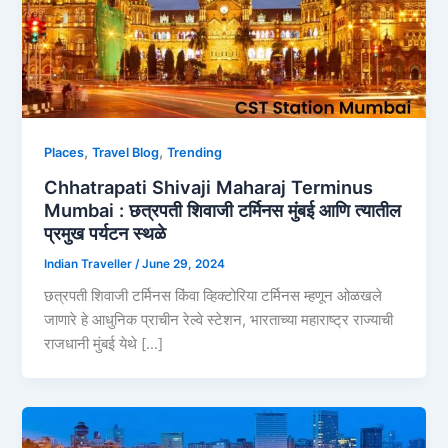
,
,
Places
Travel Blog
Trending
Chhatrapati Shivaji Maharaj Terminus
Mumbai : छत्रपती शिवाजी टर्मिनस मुंबई आणि त्यातील
प्रमुख पर्यटन स्थळे
Indian Traveller
/
June 29, 2024
छत्रपती शिवाजी टर्मिनस किंवा व्हिक्टोरिया टर्मिनस म्हणून ओळखले
जाणारे हे आधुनिक प्राचीन रेल्वे स्टेशन, भारताच्या महाराष्ट्र राज्याची
राजधानी मुंबई येथे […]