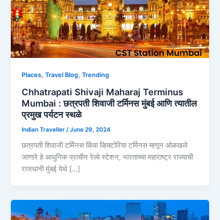
,
,
Places
Travel Blog
Trending
Chhatrapati Shivaji Maharaj Terminus
Mumbai : छत्रपती शिवाजी टर्मिनस मुंबई आणि त्यातील
प्रमुख पर्यटन स्थळे
Indian Traveller
/
June 29, 2024
छत्रपती शिवाजी टर्मिनस किंवा व्हिक्टोरिया टर्मिनस म्हणून ओळखले
जाणारे हे आधुनिक प्राचीन रेल्वे स्टेशन, भारताच्या महाराष्ट्र राज्याची
राजधानी मुंबई येथे […]