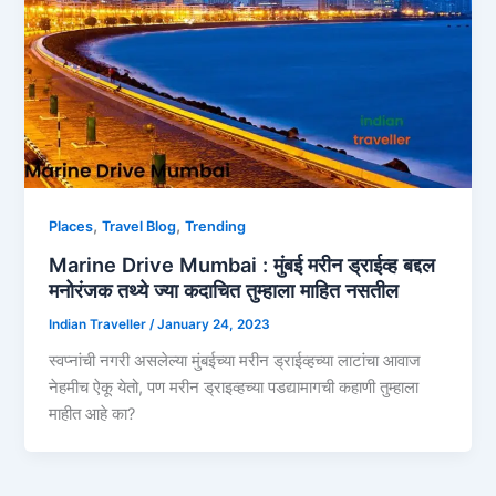
,
,
Places
Travel Blog
Trending
Marine Drive Mumbai : मुंबई मरीन ड्राईव्ह बद्दल
मनोरंजक तथ्ये ज्या कदाचित तुम्हाला माहित नसतील
Indian Traveller
/
January 24, 2023
स्वप्नांची नगरी असलेल्या मुंबईच्या मरीन ड्राईव्हच्या लाटांचा आवाज
नेहमीच ऐकू येतो, पण मरीन ड्राइव्हच्या पडद्यामागची कहाणी तुम्हाला
माहीत आहे का?