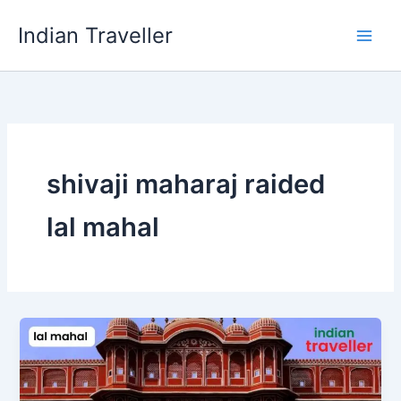
Skip
Indian Traveller
to
content
shivaji maharaj raided
lal mahal