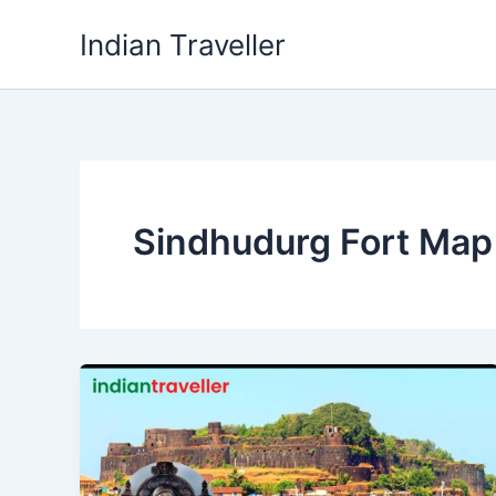
Skip
Indian Traveller
to
content
Sindhudurg Fort Map