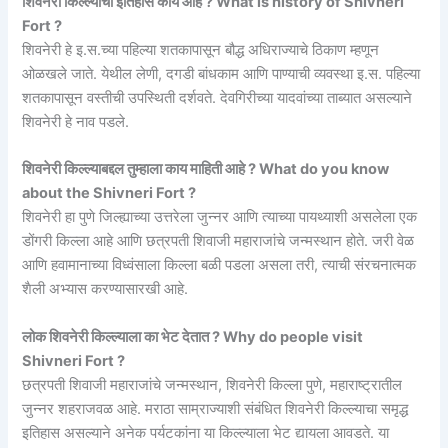
शिवनेरी किल्ल्याचा इतिहास काय आहे ? What is history of Shivneri
Fort ?
शिवनेरी हे इ.स.च्या पहिल्या शतकापासून बौद्ध अधिराज्याचे ठिकाण म्हणून
ओळखले जाते. येथील लेणी, दगडी बांधकाम आणि पाण्याची व्यवस्था इ.स. पहिल्या
शतकापासून वस्तीची उपस्थिती दर्शवते. देवगिरीच्या यादवांच्या ताब्यात असल्याने
शिवनेरी हे नाव पडले.
शिवनेरी किल्ल्याबद्दल तुम्हाला काय माहिती आहे ? What do you know
about the Shivneri Fort ?
शिवनेरी हा पुणे जिल्ह्याच्या उत्तरेला जुन्नर आणि त्याच्या पायथ्याशी असलेला एक
डोंगरी किल्ला आहे आणि छत्रपती शिवाजी महाराजांचे जन्मस्थान होते. जरी वेळ
आणि हवामानाच्या विध्वंसाला किल्ला बळी पडला असला तरी, त्याची संरचनात्मक
शैली अभ्यास करण्यासारखी आहे.
लोक शिवनेरी किल्ल्याला का भेट देतात ? Why do people visit
Shivneri Fort ?
छत्रपती शिवाजी महाराजांचे जन्मस्थान, शिवनेरी किल्ला पुणे, महाराष्ट्रातील
जुन्नर शहराजवळ आहे. मराठा साम्राज्याशी संबंधित शिवनेरी किल्ल्याचा समृद्ध
इतिहास असल्याने अनेक पर्यटकांना या किल्ल्याला भेट द्यायला आवडते. या