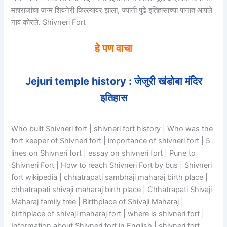
महाराजांचा जन्म शिवनेरी किल्ल्यावर झाला, ज्यांनी पुढे इतिहासाच्या पानात आपले
नाव कोरले. Shivneri Fort
हे पण वाचा
Jejuri temple history : जेजुरी खंडोबा मंदिर
इतिहास
Who built Shivneri fort | shivneri fort history | Who was the
fort keeper of Shivneri fort | importance of shivneri fort | 5
lines on Shivneri fort | essay on shivneri fort | Pune to
Shivneri Fort | How to reach Shivneri Fort by bus | Shivneri
fort wikipedia | chhatrapati sambhaji maharaj birth place |
chhatrapati shivaji maharaj birth place | Chhatrapati Shivaji
Maharaj family tree | Birthplace of Shivaji Maharaj |
birthplace of shivaji maharaj fort | where is shivneri fort |
Information about Shivneri fort in English | shivneri fort