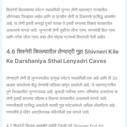
शिवनेरी किल्ल्याच्या पर्यटन स्थळांपैकी जुन्नर लेणी महाराष्ट्र राज्यातील
औरंगाबाद जिल्ह्यात आहेत आणि या प्राचीन लेणी या ठिकाणचे प्रसिद्ध आकर्षण
आहे. या लेणी इसवी सनपूर्व दुसरे शतक ते इसवी सनाच्या तिसर्‍या शतकातील
असल्याचे मानले जाते. जुन्नरची लेणी तुळीजा लीना ग्रुप, मानमोडी हिल ग्रुप
आणि गणेश लीना ग्रुप अशा तीन मोठ्या गटांमध्ये विभागली गेली आहेत.
4.6 शिवनेरी किल्ल्यातील लेण्याद्री गुहा Shivneri Kile
Ke Darshaniya Sthal Lenyadri Caves
लेण्याद्री लेणी ही जुन्नरमधील प्रमुख पर्यटन स्थळांपैकी एक आहे आणि ती 30
खडक कापलेल्या बौद्ध लेण्यांची मालिका म्हणून वसलेली आहे. जे महाराष्ट्रातील
पुणे जिल्ह्यातील जुन्नरजवळ आहे. कुकडी नदीच्या उत्तर-पश्चिमेस असलेल्या या
लेणी इसवी सनाच्या पहिल्या व तिसऱ्या शतकातील असल्याचे मानले जाते.
गणपतीसाठी प्रसिद्ध असलेली सातवी गुहा पर्यटकांमध्ये अधिक लोकप्रिय आहे.
गणपतीचे हे मंदिर अष्टविनायक मंदिरांपैकी एक मानले जाते.
4.7 शिवनेरी किल्ला आकर्षणे पार्वती टेकडी पुणे Shivneri Fort Ke