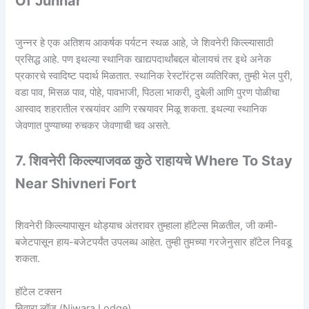
Of Junnar
जुन्नर हे एक अतिशय आकर्षक पर्यटन स्थळ आहे, जे शिवनेरी किल्ल्यासाठी
प्रसिद्ध आहे. पण इथल्या स्थानिक खाद्यपदार्थांबद्दल बोलायचं तर इथे अनेक
प्रकारचे स्वादिष्ट पदार्थ मिळतात. स्थानिक रेस्टॉरंट्स व्यतिरिक्त, तुम्ही भेल पुरी,
वडा पाव, मिसळ पाव, पोहे, पावभाजी, पिठला भाकरी, दुबेली आणि पुरण पोळीचा
आस्वाद शहरातील रस्त्यांवर आणि रस्त्यावर मिळू शकता. इथल्या स्थानिक
जेवणात पुण्याच्या रुचकर जेवणाची चव असते.
7. शिवनेरी किल्ल्याजवळ कुठे राहायचे Where To Stay
Near Shivneri Fort
शिवनेरी किल्ल्यापासून थोड्याच अंतरावर तुम्हाला हॉटेल्स मिळतील, जी कमी-
बजेटपासून हाय-बजेटपर्यंत उपलब्ध आहेत. तुम्ही तुमच्या गरजेनुसार हॉटेल निवडू
शकता.
हॉटेल टक्सन
निवारा लॉज (Niwara Lodge)