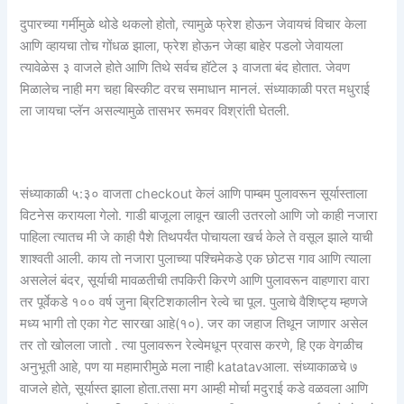
दुपारच्या गर्मीमुळे थोडे थकलो होतो, त्यामुळे फ्रेश होऊन जेवायचं विचार केला
आणि व्हायचा तोच गोंधळ झाला, फ्रेश होऊन जेव्हा बाहेर पडलो जेवायला
त्यावेळेस ३ वाजले होते आणि तिथे सर्वच हॉटेल ३ वाजता बंद होतात. जेवण
मिळालेच नाही मग चहा बिस्कीट वरच समाधान मानलं. संध्याकाळी परत मधुराई
ला जायचा प्लॅन असल्यामुळे तासभर रूमवर विश्रांती घेतली.
संध्याकाळी ५:३० वाजता checkout केलं आणि पाम्बम पुलावरून सूर्यास्ताला
विटनेस करायला गेलो. गाडी बाजूला लावून खाली उतरलो आणि जो काही नजारा
पाहिला त्यातच मी जे काही पैशे तिथपर्यंत पोचायला खर्च केले ते वसूल झाले याची
शाश्वती आली. काय तो नजारा पुलाच्या पश्चिमेकडे एक छोटस गाव आणि त्याला
असलेलं बंदर, सूर्याची मावळतीची तपकिरी किरणे आणि पुलावरून वाहणारा वारा
तर पूर्वेकडे १०० वर्ष जुना ब्रिटिशकालीन रेल्वे चा पूल. पुलाचे वैशिष्ट्य म्हणजे
मध्य भागी तो एका गेट सारखा आहे(१०). जर का जहाज तिथून जाणार असेल
तर तो खोलला जातो . त्या पुलावरून रेल्वेमधून प्रवास करणे, हि एक वेगळीच
अनुभूती आहे, पण या महामारीमुळे मला नाही katatavआला. संध्याकाळचे ७
वाजले होते, सूर्यास्त झाला होता.तसा मग आम्ही मोर्चा मदुराई कडे वळवला आणि