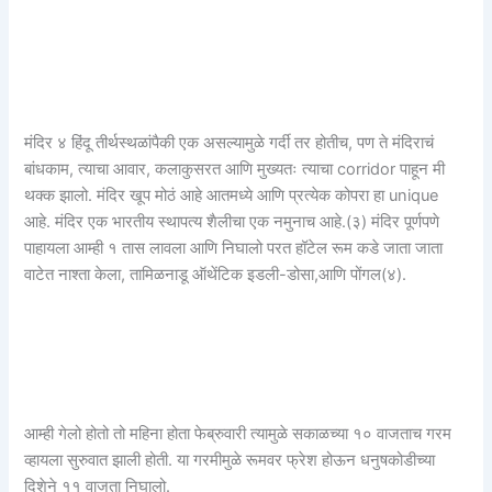
मंदिर ४ हिंदू तीर्थस्थळांपैकी एक असल्यामुळे गर्दी तर होतीच, पण ते मंदिराचं
बांधकाम, त्याचा आवार, कलाकुसरत आणि मुख्यतः त्याचा corridor पाहून मी
थक्क झालो. मंदिर खूप मोठं आहे आतमध्ये आणि प्रत्येक कोपरा हा unique
आहे. मंदिर एक भारतीय स्थापत्य शैलीचा एक नमुनाच आहे.(३) मंदिर पूर्णपणे
पाहायला आम्ही १ तास लावला आणि निघालो परत हॉटेल रूम कडे जाता जाता
वाटेत नाश्ता केला, तामिळनाडू ऑथेंटिक इडली-डोसा,आणि पोंगल(४).
आम्ही गेलो होतो तो महिना होता फेब्रुवारी त्यामुळे सकाळच्या १० वाजताच गरम
व्हायला सुरुवात झाली होती. या गरमीमुळे रूमवर फ्रेश होऊन धनुषकोडीच्या
दिशेने ११ वाजता निघालो.