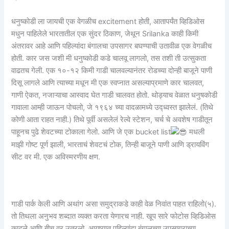
धनुष्कोडी ला जायची एक वेगळीच excitement होती, आतापर्यंत व्हिडिओस
मधुन पाहिलेले भारतातील एक सुंदर ठिकाण, जेथून Srilanka काही किमी
अंतरावर आहे आणि पहिल्यांदा बंगालचा उपसागर बघण्याची उतावीळ एक वेगळीच
होती. कार जस जशी मी धनुष्कोडी कडे चालवू लागलो, तस तशी ती उत्सुकता
वाढतच गेली. एक १०-१२ किमी गाडी चालवल्यानंतर रोडच्या दोन्ही बाजूने पाणी
दिसू लागले आणि त्याच्या मधून मी एक स्वप्नात असल्याप्रमाणे कार चालवत,
गाणी ऐकत, नजाऱ्याचा आस्वाद घेत गाडी चालवत होतो. थोड्याच वेळात धनुषकोडी
गावाला आम्ही जाऊन पोचलो, जे १९६४ च्या वादळामध्ये उद्ध्वस्त झालेलं. (तिथे
कोणी आता राहत नाही.) तिथे पूर्वी असलेलं रेल्वे स्टेशन, चर्च चे अवशेष गाडीतून
पाहूनच पुढे शेवटच्या टोकाला गेलो. आणि जे एक bucket list
मधली
माझी गोष्ट पूर्ण झाली, भारताचं शेवटचं टोक, तिन्ही बाजूने पाणी आणि ड्रायविंग
सीट वर मी. एक अविस्मरणीय क्षण.
गाडी पार्क केली आणि अथांग असा समुद्राकडे काही वेळ निवांत पाहत राहिलो(५).
तो तिथला अनुभव शब्दात व्यक्त करता येणारच नाही. खूप सारे फोटोस व्हिडिओस
काढले आणि बीच वर उतरलो. आयुष्यात पहिल्यांदा बंगालच्या उपसागराच्या